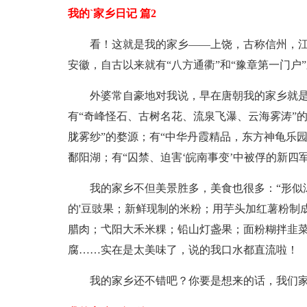
我的`家乡日记 篇2
看！这就是我的家乡——上饶，古称信州，
安徽，自古以来就有“八方通衢”和“豫章第一门户
外婆常自豪地对我说，早在唐朝我的家乡就
有“奇峰怪石、古树名花、流泉飞瀑、云海雾涛”
胧雾纱”的婺源；有“中华丹霞精品，东方神龟乐园
鄱阳湖；有“囚禁、迫害‘皖南事变’中被俘的新四
我的家乡不但美景胜多，美食也很多：“形似
的'豆豉果；新鲜现制的米粉；用芋头加红薯粉制
腊肉；弋阳大禾米粿；铅山灯盏果；面粉糊拌韭
腐……实在是太美味了，说的我口水都直流啦！
我的家乡还不错吧？你要是想来的话，我们