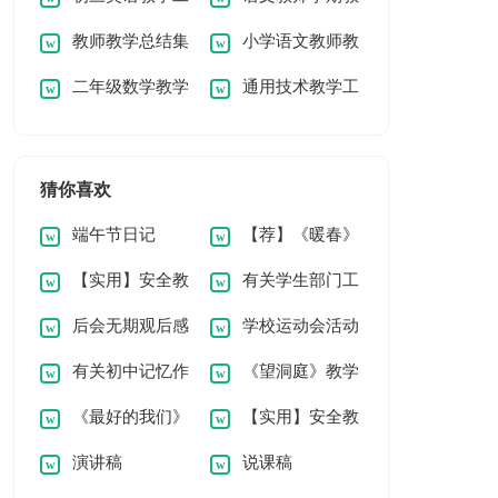
教师教学总结集
小学语文教师教
作总结14篇
学总结
二年级数学教学
通用技术教学工
合15篇
学经验总结
工作总结(通用15篇)
作总结
猜你喜欢
端午节日记
【荐】《暖春》
【实用】安全教
有关学生部门工
观后感
后会无期观后感
学校运动会活动
案3篇
作计划四篇
有关初中记忆作
《望洞庭》教学
总结
《最好的我们》
【实用】安全教
文集合5篇
反思
演讲稿
说课稿
观后感8篇
案锦集4篇