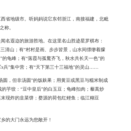
江西省地级市。听妈妈说它东邻浙江，南接福建，北毗
”之称。
是闻名遐迩的旅游胜地。在这里名山胜迹星罗棋布：
的三清山；有“村村是画、步步皆景，山水间缥缈着朦
”的龟峰；有“落霞与孤鹜齐飞，秋水共长天一色”的
军x兵”集中营；有“天下第三十三福地”的灵山……
汤圆，但非汤圆”的饭麸果；用黄豆或黑豆与糯米制成
成的芋饺：“豆中皇后”的白玉豆；龟峰扣肉；藜蒿炒
菜末现炸的韭菜饼；婺源的荷包红鲤鱼；临江糊豆
家乡的大门永远为您敞开！